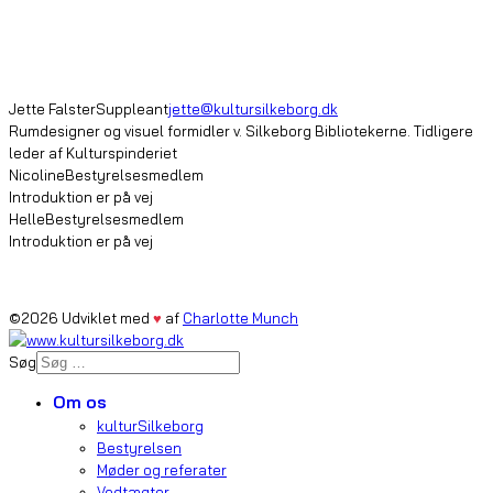
Jette Falster
Suppleant
jette@kultursilkeborg.dk
Rumdesigner og visuel formidler v. Silkeborg Bibliotekerne. Tidligere
leder af Kulturspinderiet
Nicoline
Bestyrelsesmedlem
Introduktion er på vej
Helle
Bestyrelsesmedlem
Introduktion er på vej
©2026 Udviklet med
♥
af
Charlotte Munch
Søg
Om os
kulturSilkeborg
Bestyrelsen
Møder og referater
Vedtægter