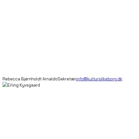
Rebecca Bjørnholdt Arnaldo
Sekretær
info@kultursilkeborg.dk