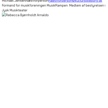
Michael Jensen
Næstforperson
naestforperson@kultursilkeborg.dk
Formand for musikforeningen MusikRampen. Medlem af bestyrelsen i
Jysk Musikteater