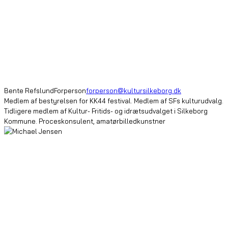
Bente Refslund
Forperson
forperson@kultursilkeborg.dk
Medlem af bestyrelsen for KK44 festival. Medlem af SFs kulturudvalg.
Tidligere medlem af Kultur- Fritids- og idrætsudvalget i Silkeborg
Kommune. Proceskonsulent, amatørbilledkunstner