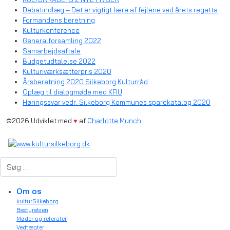
Debatindlæg – Det er vigtigt lære af fejlene ved årets regatta
Formandens beretning
Kulturkonference
Generalforsamling 2022
Samarbejdsaftale
Budgetudtalelse 2022
Kulturiværksætterpris 2020
Årsberetning 2020 Silkeborg Kulturråd
Oplæg til dialogmøde med KFIU
Høringssvar vedr. Silkeborg Kommunes sparekatalog 2020
©2026 Udviklet med
♥
af
Charlotte Munch
Søg
Om os
kulturSilkeborg
Bestyrelsen
Møder og referater
Vedtægter